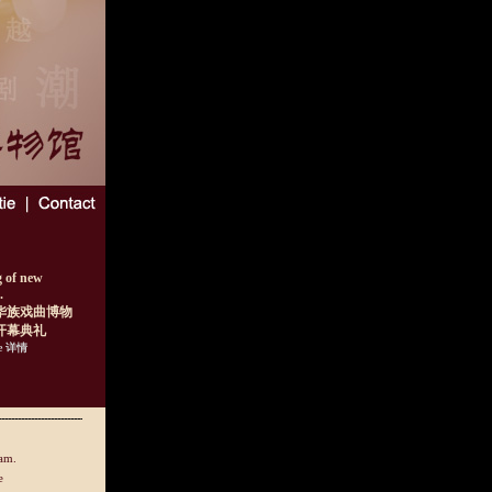
 of new
.
华族戏曲博物
开幕典礼
e 详情
am.
e