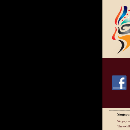
Singap
Singapore
The exhib