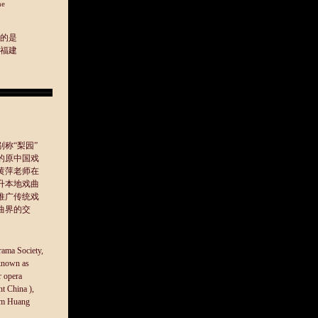
he
的是
福建
称“梨园”
的原中国戏
黄萍老师在
提升本地戏曲
推广传统戏
曲界的交
ama Society,
known as
r opera
t China ),
am Huang