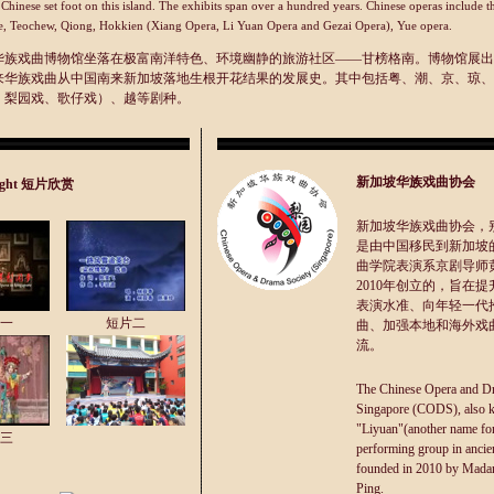
Chinese set foot on this island. The exhibits span over a hundred years. Chinese operas include t
e, Teochew, Qiong, Hokkien (Xiang Opera, Li Yuan Opera and Gezai Opera), Yue opera.
华族戏曲博物馆坐落在极富南洋特色、环境幽静的旅游社区——甘榜格南。博物馆展出
来华族戏曲从中国南来新加坡落地生根开花结果的发展史。其中包括粤、潮、京、琼、
、梨园戏、歌仔戏）、越等剧种。
新加坡华族戏曲协会
hlight 短片欣赏
新加坡华族戏曲协会，别
是由中国移民到新加坡
曲学院表演系京剧导师
2010年创立的，旨在
表演水准、向年轻一代
一
短片二
曲、加强本地和海外戏
流。
The Chinese Opera and Dr
Singapore (CODS), also 
"Liyuan"(another name fo
三
performing group in ancien
founded in 2010 by Mad
Ping.