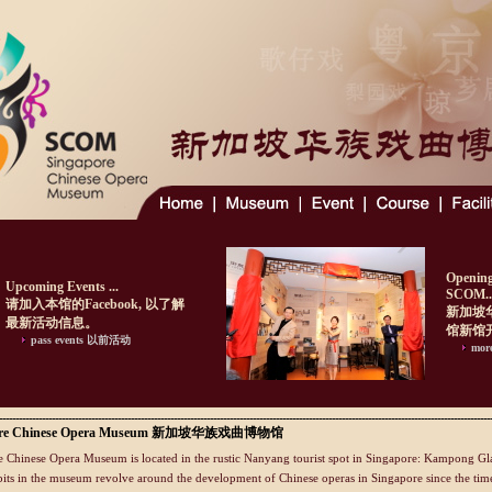
Opening
Upcoming Events ...
SCOM..
请加入本馆的Facebook, 以了解
新加坡
最新活动信息。
馆新馆
pass events 以前活动
mor
ore Chinese Opera Museum 新加坡华族戏曲博物馆
 Chinese Opera Museum is located in the rustic Nanyang tourist spot in Singapore: Kampong Gl
its in the museum revolve around the development of Chinese operas in Singapore since the tim